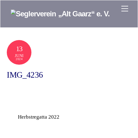
Skip
Men
to
content
13
JUNI
2024
IMG_4236
Herbstregatta 2022