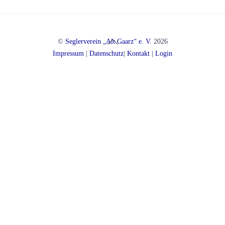
Back
©
Seglerverein „Alt Gaarz“ e. V.
2026
To
Impressum
|
Datenschutz
|
Kontakt
|
Login
Top