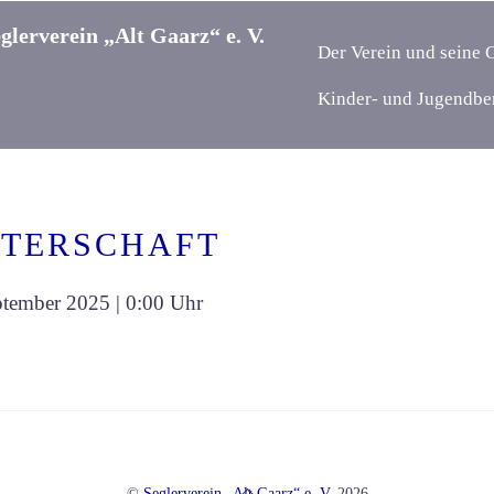
glerverein „Alt Gaarz“ e. V.
Der Verein und seine 
Kinder- und Jugendbe
TERSCHAFT
ptember 2025
0:00
Back
©
Seglerverein „Alt Gaarz“ e. V.
2026